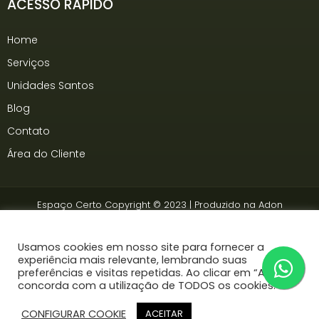
ACESSO RÁPIDO
Home
Serviços
Unidades Santos
Blog
Contato
Área do Cliente
Espaço Certo Copyright © 2023 | Produzido na
Adon
Somos associados à
Ancev
Usamos cookies em nosso site para fornecer a
experiência mais relevante, lembrando suas
preferências e visitas repetidas. Ao clicar em “Aceitar”,
concorda com a utilização de TODOS os cookies.
CONFIGURAR COOKIE
ACEITAR