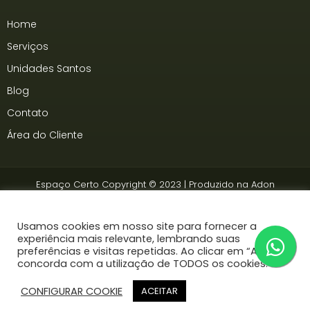
Home
Serviços
Unidades Santos
Blog
Contato
Área do Cliente
Espaço Certo Copyright © 2023 | Produzido na
Adon
Somos associados à
Ancev
Usamos cookies em nosso site para fornecer a
experiência mais relevante, lembrando suas
preferências e visitas repetidas. Ao clicar em “Aceitar”,
concorda com a utilização de TODOS os cookies.
CONFIGURAR COOKIE
ACEITAR