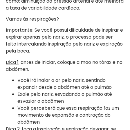
como: diminuição da pressão arterial e até melhora
a taxa de variabilidade cardíaca.
Vamos às respirações?
Importante:
Se você possui dificuldade de inspirar e
expirar apenas pelo nariz, o processo pode ser
feito intercalando inspiração pelo nariz e expiração
pela boca.
Dica 1
: antes de iniciar, coloque a mão no tórax e no
abdômen.
Você irá inalar o ar pelo nariz, sentindo
expandir desde o abdômen até o pulmão
Exale pelo nariz, esvaziando o pulmão até
esvaziar o abdômen
Você perceberá que essa respiração faz um
movimento de expansão e contração do
abdômen
Dica 2
: faça a inspiração e expiração devagar, se