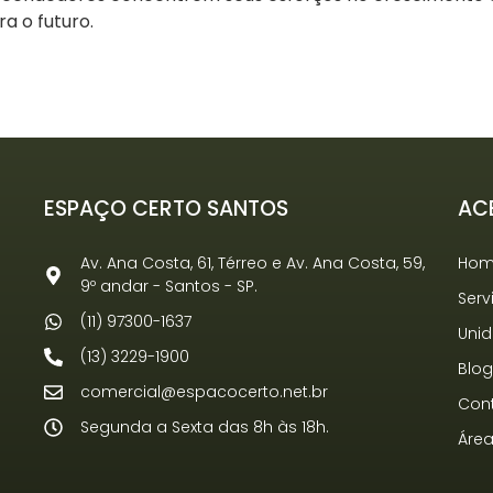
a o futuro.
ESPAÇO CERTO SANTOS
AC
Av. Ana Costa, 61, Térreo e Av. Ana Costa, 59,
Ho
9º andar - Santos - SP.
Serv
(11) 97300-1637
Uni
(13) 3229-1900
Blo
comercial@espacocerto.net.br
Con
Segunda a Sexta das 8h às 18h.
Área