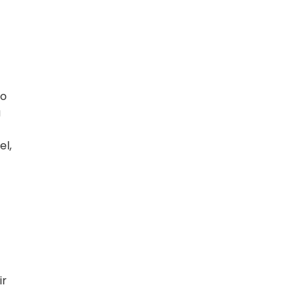
 o
a
el,
ir