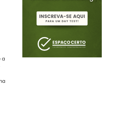
s
 a
o
 na