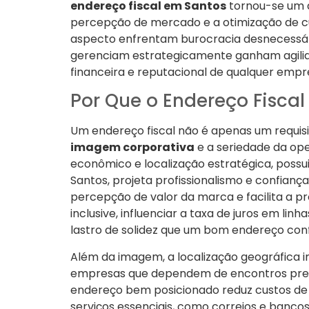
endereço fiscal em Santos
tornou-se um d
percepção de mercado e a otimização de c
aspecto enfrentam burocracia desnecessári
gerenciam estrategicamente ganham agilidad
financeira e reputacional de qualquer emp
Por Que o Endereço Fiscal
Um endereço fiscal não é apenas um requisi
imagem corporativa
e a seriedade da op
econômico e localização estratégica, possu
Santos, projeta profissionalismo e confianç
percepção de valor da marca e facilita a p
inclusive, influenciar a taxa de juros em li
lastro de solidez que um bom endereço con
Além da imagem, a localização geográfica im
empresas que dependem de encontros prese
endereço bem posicionado reduz custos de 
serviços essenciais, como correios e banco