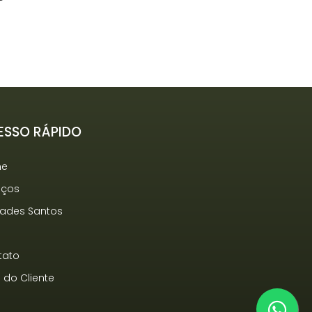
ESSO RÁPIDO
me
iços
dades Santos
g
tato
 do Cliente