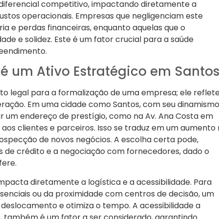
iferencial competitivo, impactando diretamente a
ustos operacionais. Empresas que negligenciam este
a e perdas financeiras, enquanto aquelas que o
e e solidez. Este é um fator crucial para a saúde
reendimento.
 é um Ativo Estratégico em Santo
to legal para a formalização de uma empresa; ele reflete
eração. Em uma cidade como Santos, com seu dinamism
ir um endereço de prestígio, como na Av. Ana Costa em
a aos clientes e parceiros. Isso se traduz em um aumento
rospecção de novos negócios. A escolha certa pode,
nhas de crédito e a negociação com fornecedores, dado o
fere.
pacta diretamente a logística e a acessibilidade. Para
nciais ou da proximidade com centros de decisão, um
deslocamento e otimiza o tempo. A acessibilidade a
s, também é um fator a ser considerado, garantindo