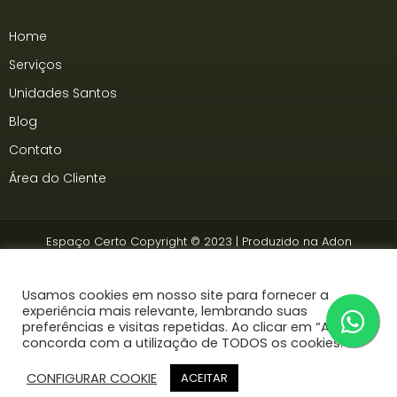
Home
Serviços
Unidades Santos
Blog
Contato
Área do Cliente
Espaço Certo Copyright © 2023 | Produzido na
Adon
Somos associados à
Ancev
Usamos cookies em nosso site para fornecer a
experiência mais relevante, lembrando suas
preferências e visitas repetidas. Ao clicar em “Aceitar”,
concorda com a utilização de TODOS os cookies.
CONFIGURAR COOKIE
ACEITAR