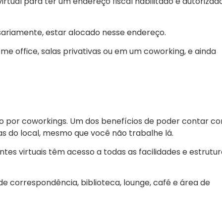
irtual para ter um endereço fiscal habilitado e autorizad
ssariamente, estar alocado nesse endereço.
e office, salas privativas ou em um coworking, e ainda
ido por coworkings. Um dos benefícios de poder contar c
as do local, mesmo que você não trabalhe lá.
ientes virtuais têm acesso a todas as facilidades e estrutu
de correspondência, biblioteca, lounge, café e área de