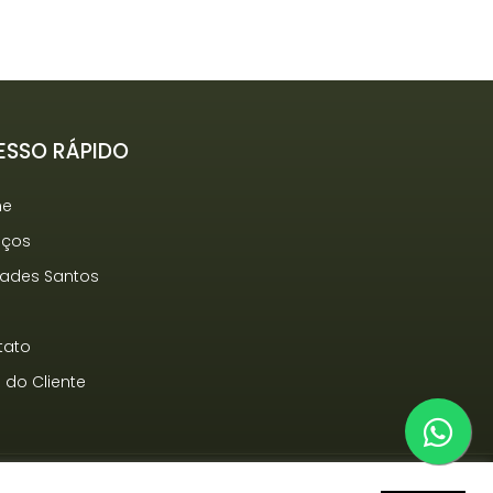
ESSO RÁPIDO
me
iços
dades Santos
g
tato
 do Cliente