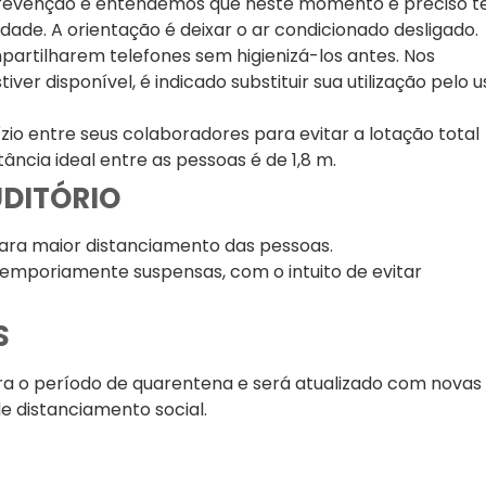
revenção e entendemos que neste momento é preciso t
ade. A orientação é deixar o ar condicionado desligado.
artilharem telefones sem higienizá-los antes. Nos
ver disponível, é indicado substituir sua utilização pelo u
io entre seus colaboradores para evitar a lotação total
ância ideal entre as pessoas é de 1,8 m.
UDITÓRIO
para maior distanciamento das pessoas.
temporiamente suspensas, com o intuito de evitar
S
a o período de quarentena e será atualizado com novas
 distanciamento social.