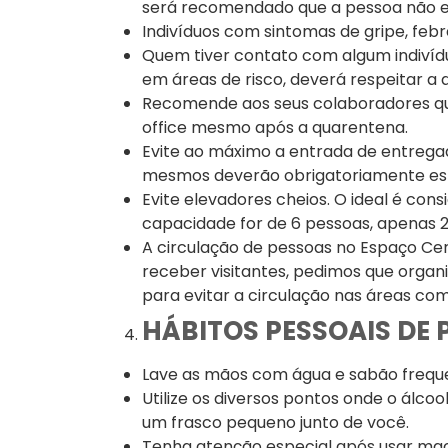
será recomendado que a pessoa não en
Indivíduos com sintomas de gripe, febre
Quem tiver contato com algum indivídu
em áreas de risco, deverá respeitar a 
Recomende aos seus colaboradores q
office mesmo após a quarentena.
Evite ao máximo a entrada de entregado
mesmos deverão obrigatoriamente es
Evite elevadores cheios. O ideal é cons
capacidade for de 6 pessoas, apenas 
A circulação de pessoas no Espaço Cer
receber visitantes, pedimos que orga
para evitar a circulação nas áreas co
HÁBITOS PESSOAIS DE
Lave as mãos com água e sabão freq
Utilize os diversos pontos onde o álcoo
um frasco pequeno junto de você.
Tenha atenção especial após usar maç