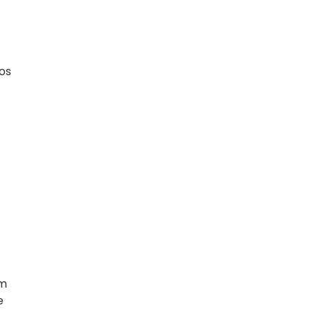
os
om
e