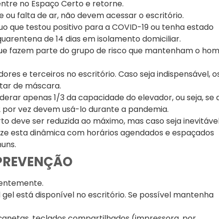
tre no Espaço Certo e retorne.
 ou falta de ar, não devem acessar o escritório.
o que testou positivo para a COVID-19 ou tenha estado
quarentena de 14 dias em isolamento domiciliar.
ue fazem parte do grupo de risco que mantenham o ho
res e terceiros no escritório. Caso seja indispensável, o
tar de máscara.
iderar apenas 1/3 da capacidade do elevador, ou seja, se 
2 por vez devem usá-lo durante a pandemia.
to deve ser reduzida ao máximo, mas caso seja inevitáve
nize esta dinâmica com horários agendados e espaçados
muns.
 PREVENÇÃO
uentemente.
l gel está disponível no escritório. Se possível mantenha
anetas, teclados compartilhados (impressora, por