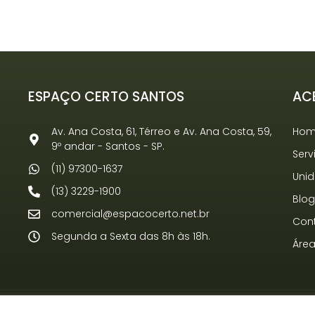
ESPAÇO CERTO SANTOS
AC
Av. Ana Costa, 61, Térreo e Av. Ana Costa, 59,
Ho
9º andar - Santos - SP.
Serv
(11) 97300-1637
Uni
(13) 3229-1900
Blo
comercial@espacocerto.net.br
Con
Segunda a Sexta das 8h às 18h.
Área