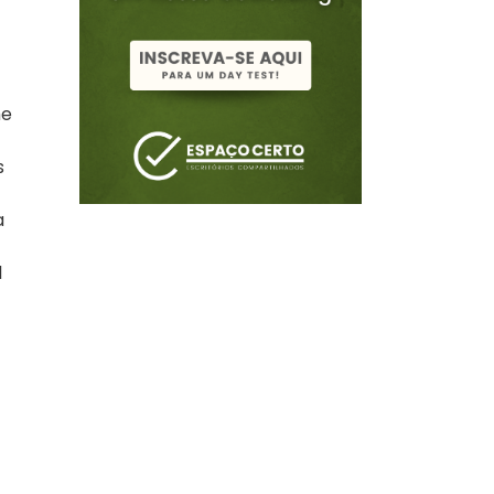
me
s
a
l