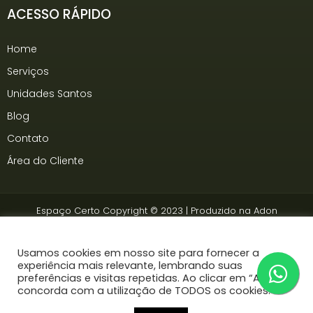
ACESSO RÁPIDO
Home
Serviços
Unidades Santos
Blog
Contato
Área do Cliente
Espaço Certo Copyright © 2023 | Produzido na
Adon
Somos associados à
Ancev
Usamos cookies em nosso site para fornecer a
experiência mais relevante, lembrando suas
preferências e visitas repetidas. Ao clicar em “Aceitar”,
concorda com a utilização de TODOS os cookies.