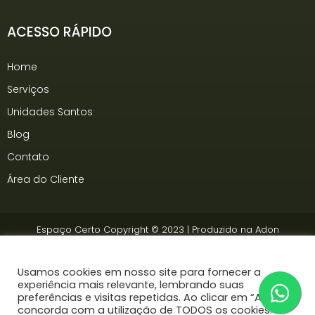
ACESSO RÁPIDO
Home
Serviços
Unidades Santos
Blog
Contato
Área do Cliente
Espaço Certo Copyright © 2023 | Produzido na
Adon
Somos associados à
Ancev
Usamos cookies em nosso site para fornecer a
experiência mais relevante, lembrando suas
preferências e visitas repetidas. Ao clicar em “Aceitar”,
concorda com a utilização de TODOS os cookies.