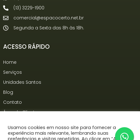
(13) 3229-1900
comercial@espacocerto.net.br
Segunda a Sexta das 8h às 18h.
ACESSO RÁPIDO
Home
Serviços
Unidades Santos
Blog
Contato
Área do Cliente
Usamos cookies em nosso site para fornecer a
experiência mais relevante, lembrando suas
Espaço Certo Copyright © 2023 | Produzido na
Adon
preferências e visitas repetidas. Ao clicar em “Aceitar”,