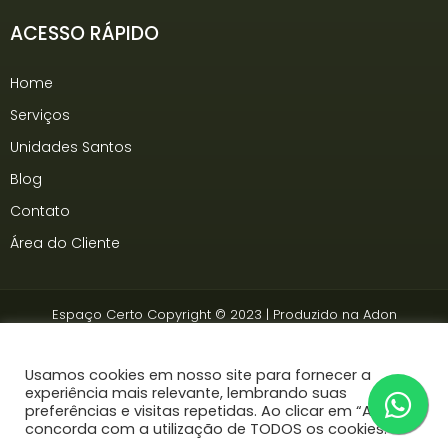
ACESSO RÁPIDO
Home
Serviços
Unidades Santos
Blog
Contato
Área do Cliente
Espaço Certo Copyright © 2023 | Produzido na
Adon
Somos associados à
Ancev
Usamos cookies em nosso site para fornecer a
experiência mais relevante, lembrando suas
preferências e visitas repetidas. Ao clicar em “Aceitar”,
concorda com a utilização de TODOS os cookies.