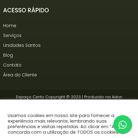
ACESSO RÁPIDO
Home
Serviços
Unidades Santos
Blog
Contato
Área do Cliente
Espaço Certo Copyright © 2023 | Produzido na
Adon
Somos associados à
Ancev
Usamos cookies em nosso site para fornecer a
experiência mais relevante, lembrando suas
preferências e visitas repetidas. Ao clicar em “Aceitar”,
concorda com a utilização de TODOS os cookies.